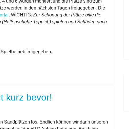
2, 4 und 6 wurden montiert und die Plätze sind zum
lätze werden in den nächsten Tagen freigegeben. Die
rtal
.
WICHTIG:
Zur Schonung der Plätze bitte die
hen (Hallenschuhe Teppich) spielen und Schäden nach
n Spielbetrieb freigegeben.
t kurz bevor!
en Sandplätzen los. Endlich können wir dann unseren
 Himmel auf der HTC Anlage betreiben. Bis dahin