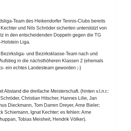
sliga-Team des Heikendorfer Tennis-Clubs bereits
 Kechter und Nils Schröder sicherten unterstützt von
tz in den entscheidenden Doppeln gegen die TG
-Holstein Liga.
ezirksliga- und Bezirksklasse-Team nach und
Aufstieg in die nächsthöheren Klassen 2 (ehemals
ks- ein echtes Landesteam geworden ;-)
 Abstand die dreifache Meisterschaft. (hinten v.l.n.r.:
 Schröder, Christian Hitscher, Hannes Lilie, Jan
smus Dieckmann, Tom Darren Dreyer, Arne Bieler;
trick Schiemann, Ignat Kechter; es fehlen: Arne
huppan, Tobias Meisheit, Hendrik Völker).