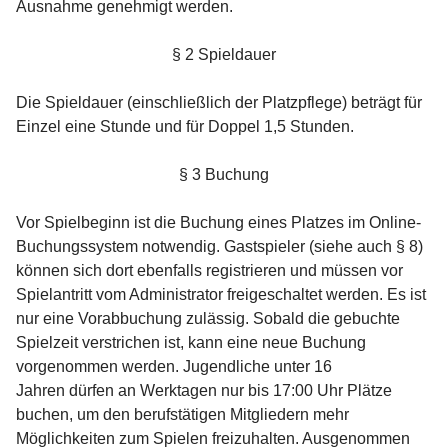
Ausnahme genehmigt werden.
§ 2 Spieldauer
Die Spieldauer (einschließlich der Platzpflege) beträgt für
Einzel eine Stunde und für Doppel 1,5 Stunden.
§ 3 Buchung
Vor Spielbeginn ist die Buchung eines Platzes im Online-
Buchungssystem notwendig. Gastspieler (siehe auch § 8)
können sich dort ebenfalls registrieren und müssen vor
Spielantritt vom Administrator freigeschaltet werden. Es ist
nur eine Vorabbuchung zulässig. Sobald die gebuchte
Spielzeit verstrichen ist, kann eine neue Buchung
vorgenommen werden. Jugendliche unter 16
Jahren dürfen an Werktagen nur bis 17:00 Uhr Plätze
buchen, um den berufstätigen Mitgliedern mehr
Möglichkeiten zum Spielen freizuhalten. Ausgenommen