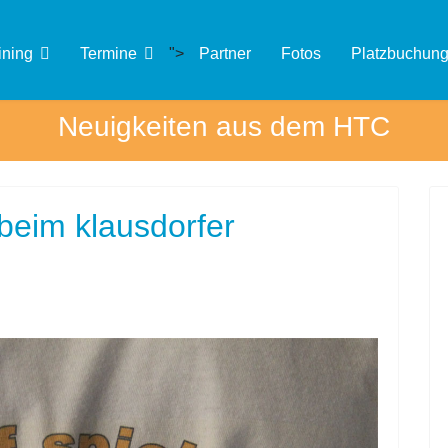
ining
Termine
">
Partner
Fotos
Platzbuchun
Neuigkeiten aus dem HTC
beim klausdorfer