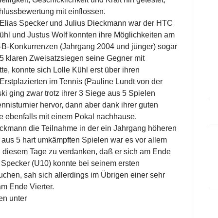
chlussbewertung mit einflossen.
f, Elias Specker und Julius Dieckmann war der HTC
Kühl und Justus Wolf konnten ihre Möglichkeiten am
9-B-Konkurrenzen (Jahrgang 2004 und jünger) sogar
 5 klaren Zweisatzsiegen seine Gegner mit
e, konnte sich Lolle Kühl erst über ihren
stplazierten im Tennis (Pauline Lundt von der
i ging zwar trotz ihrer 3 Siege aus 5 Spielen
ennisturnier hervor, dann aber dank ihrer guten
e ebenfalls mit einem Pokal nachhause.
Dieckmann die Teilnahme in der ein Jahrgang höheren
aus 5 hart umkämpften Spielen war es vor allem
n diesem Tage zu verdanken, daß er sich am Ende
s Specker (U10) konnte bei seinem ersten
uchen, sah sich allerdings im Übrigen einer sehr
m Ende Vierter.
en unter