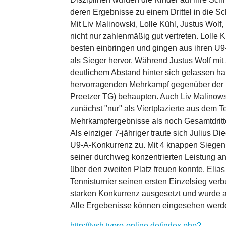
deren Ergebnisse zu einem Drittel in die S
Mit Liv Malinowski, Lolle Kühl, Justus Wol
nicht nur zahlenmäßig gut vertreten. Lolle 
besten einbringen und gingen aus ihren U
als Sieger hervor. Während Justus Wolf mit
deutlichem Abstand hinter sich gelassen hatt
hervorragenden Mehrkampf gegenüber der Er
Preetzer TG) behaupten. Auch Liv Malinowsk
zunächst "nur" als Viertplazierte aus dem T
Mehrkampfergebnisse als noch Gesamtdritt
Als einziger 7-jähriger traute sich Julius 
U9-A-Konkurrenz zu. Mit 4 knappen Siegen 
seiner durchweg konzentrierten Leistung a
über den zweiten Platz freuen konnte. Elia
Tennisturnier seinen ersten Einzelsieg verb
starken Konkurrenz ausgesetzt und wurde a
Alle Ergebenisse können eingesehen werd
http://tvsh.tvpro-online.de/index.php?