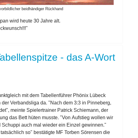
vorbildlicher beidhändiger Rückhand
an wird heute 30 Jahre alt.
ückwunsch!!!"
abellenspitze - das A-Wort
punktgleich mit dem Tabellenführer Phönix Lübeck
n der Verbandsliga da. "Nach dem 3:3 in Pinneberg,
det", meinte Spielertrainer Patrick Schiemann, der
tung das Bett hüten musste. "Von Aufstieg wollen wir
d Schuppi auch mal wieder ein Einzel gewinnen."
 tatsächlich so" bestätigte MF Torben Sörensen die