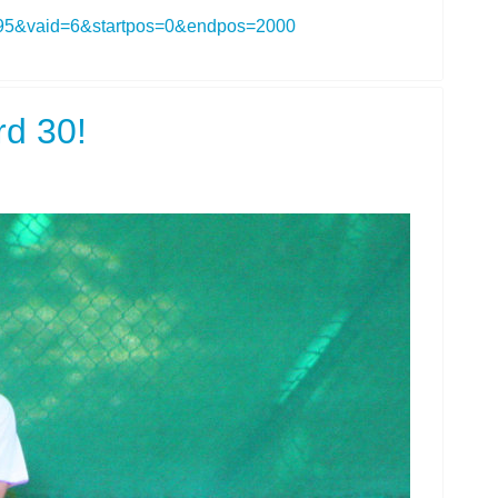
095&vaid=6&startpos=0&endpos=2000
rd 30!