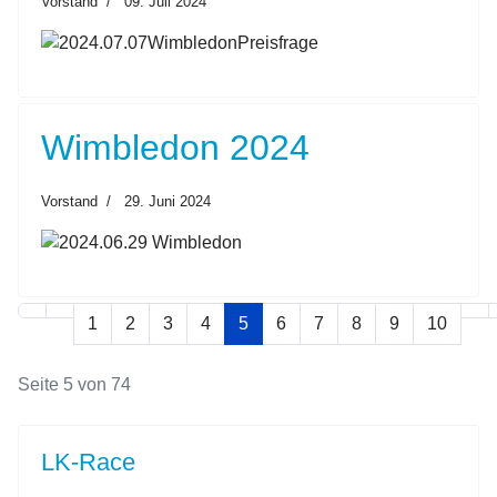
Vorstand
09. Juli 2024
Wimbledon 2024
Vorstand
29. Juni 2024
1
2
3
4
5
6
7
8
9
10
Seite 5 von 74
LK-Race